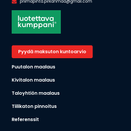
priimapinta.pirkanmaa@gmail.com
Pyydä maksuton kuntoarvio
Puutalon maalaus
Kivitalon maalaus
Taloyhtiön maalaus
Tiilikaton pinnoitus
×
Hei
Referenssit
Mistä palvelusta olet
kiinnostunut? Autamme