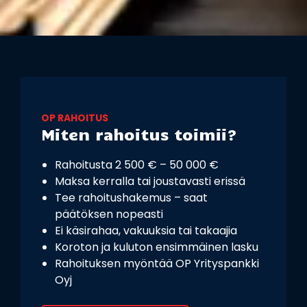
OP RAHOITUS
Miten rahoitus toimii?
Rahoitusta 2 500 € – 50 000 €
Maksa kerralla tai joustavasti erissä
Tee rahoitushakemus – saat
päätöksen nopeasti
Ei käsirahaa, vakuuksia tai takaajia
Koroton ja kuluton ensimmäinen lasku
Rahoituksen myöntää OP Yrityspankki
Oyj