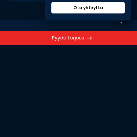
Ota yhteyttä
Pyydä tarjous
MITÄ MEISTÄ SANOTAAN?
Katso myös Google-
arvostelumme
4,8 / 5
Katso kaikki arvostelut
Blogi