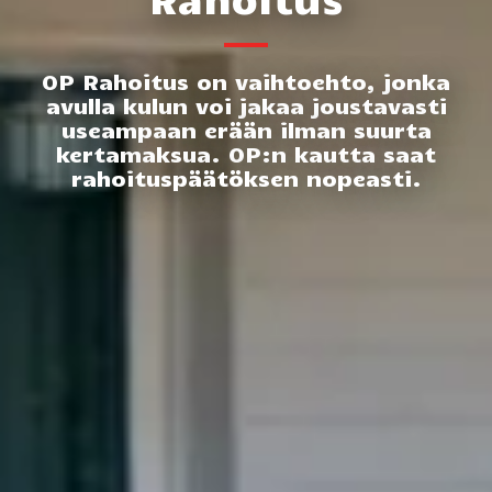
OP Rahoitus on vaihtoehto, jonka
avulla kulun voi jakaa joustavasti
useampaan erään ilman suurta
kertamaksua. OP:n kautta saat
rahoituspäätöksen nopeasti.