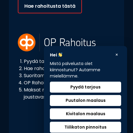
Hae rahoitusta tästä
×
Hei
Pyydä tarjous maalauksesta
Mistä palvelusta olet
Hae rahoitusta
kiinnostunut? Autamme
Suoritamme maalaustyön
mielellämme.
OP Rahoitus maksaa loppulaskun
Pyydä tarjous
Maksat rahoituksen kerralla tai
joustavasti erissä taipankille
Puutalon maalaus
Kivitalon maalaus
Tiilikaton pinnoitus