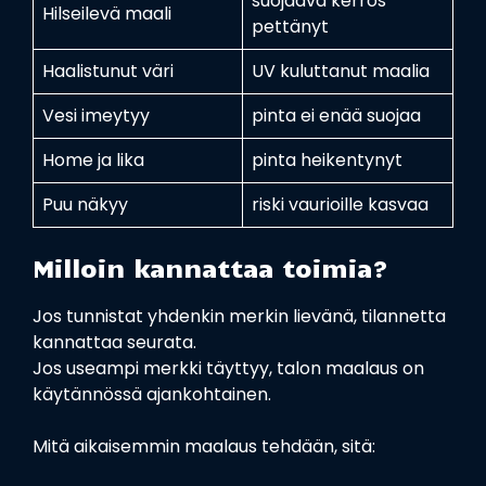
suojaava kerros
Hilseilevä maali
pettänyt
Haalistunut väri
UV kuluttanut maalia
Vesi imeytyy
pinta ei enää suojaa
Home ja lika
pinta heikentynyt
Puu näkyy
riski vaurioille kasvaa
Milloin kannattaa toimia?
Jos tunnistat yhdenkin merkin lievänä, tilannetta
kannattaa seurata.
Jos useampi merkki täyttyy, talon maalaus on
käytännössä ajankohtainen.
Mitä aikaisemmin maalaus tehdään, sitä: