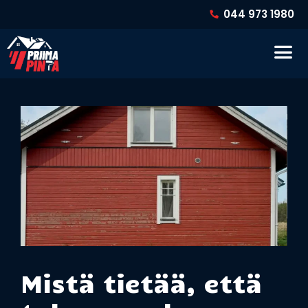
Siirry
044 973 1980
sisältöön
Va
Mistä tietää, että