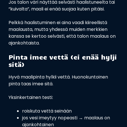
Jos talon väri näyttää selvästi haalistuneelta tai
“kuivalta”, maali ei enää suojaa kuten pitäisi.
Pelkkä haalistuminen ei aina vaadi kiireellistä
maalausta, mutta yhdessä muiden merkkien
kanssa se kertoo selvästi, että talon maalaus on
ajankohtaista.
Pinta imee vettä (ei enää hylji
sitä)
Hyvä maalipinta hylkii vettä. Huonokuntoinen
pinta taas imee sitä.
Yksinkertainen testi:
roiskuta vettä seinään
jos vesi imeytyy nopeasti → maalaus on
ajankohtainen