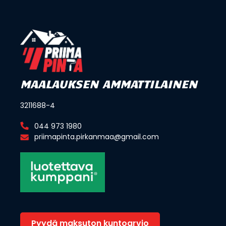
MAALAUKSEN AMMATTILAINEN
3211688-4
044 973 1980
priimapinta.pirkanmaa@gmail.com
Pyydä maksuton kuntoarvio