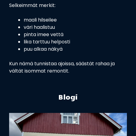
Selkeimmät merkit:
maali hilseilee
väri haalistuu
pinta imee vettä
lika tarttuu helposti
puu alkaa näkyä
Kun nämä tunnistaa ajoissa, säästät rahaa ja
vältät isommat remontit.
Blogi